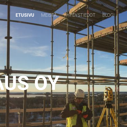
ETUSIVU
MEISTÄ
YHTEYSTIEDOT
BLOGI
AUS OY