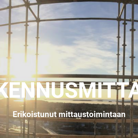
KENNUSMITT
Erikoistunut mittaustoimintaan